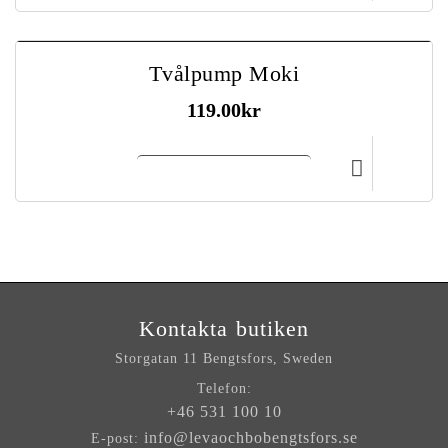
Tvålpump Moki
119.00
kr
Lägg till i kundvagn
Kontakta butiken
Storgatan 11
Bengtsfors, Sweden
Telefon:
+46 531 100 10
info@levaochbobengtsfors.se
E-post: