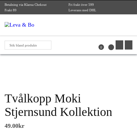
Betalning via Klarna Chekout
Fri frakt över 599
Frakt 89
Leverans med DHL
0
Tvålkopp Moki
Stjernsund Kollektion
49.00
kr