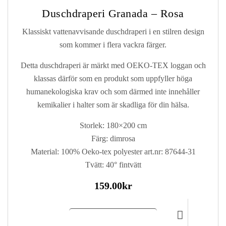
Duschdraperi Granada – Rosa
Klassiskt vattenavvisande duschdraperi i en stilren design
som kommer i flera vackra färger.
Detta duschdraperi är märkt med OEKO-TEX loggan och
klassas därför som en produkt som uppfyller höga
humanekologiska krav och som därmed inte innehåller
kemikalier i halter som är skadliga för din hälsa.
Storlek: 180×200 cm
Färg: dimrosa
Material: 100% Oeko-tex polyester art.nr: 87644-31
Tvätt: 40° fintvätt
159.00
kr
Lägg till i kundvagn