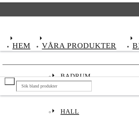
HEM
VÅRA PRODUKTER
B
+46 531 100 10
info@levaochbobengtsfors.se
BADRUM
HALL