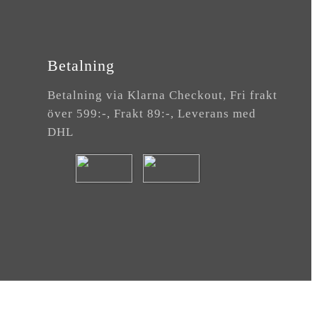
Betalning
Betalning via Klarna Checkout, Fri frakt
över 599:-, Frakt 89:-, Leverans med
DHL
VA & BO
|
Administration
|
Hemsidan Levereras Av Kust IT