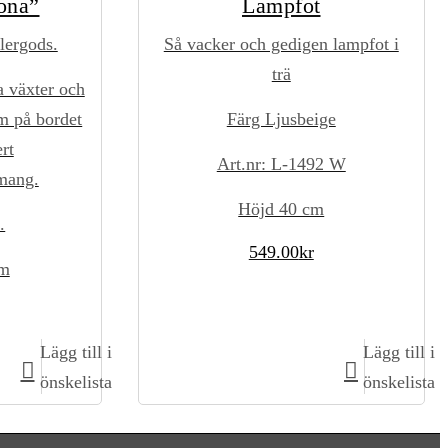
ona”
Lampfot
lergods.
Så vacker och gedigen lampfot i
trä
a växter och
om på bordet
Färg Ljusbeige
rt
Art.nr: L-1492 W
mang.
Höjd 40 cm
.
549.00
kr
cm
Lägg till i
Lägg till i
gn
Lägg till i kundvagn
önskelista
önskelista