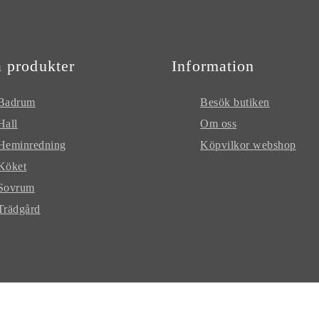
 produkter
Information
Badrum
Besök butiken
Hall
Om oss
Heminredning
Köpvilkor webshop
Köket
Sovrum
Trädgård
© LE