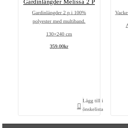
Gardinlängder Melissa 2 P
Gardinlängder 2 p i 100%
Vacke
polyester med multiband.
A
130×240 cm
359.00
kr
Lägg till i
Lägg till i kundvagn
önskelista