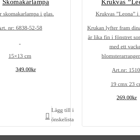
Skomakarlampa
Krukvas ”Le
r skomakarlampa i glas.
Krukvas ”Leona” i 
rt. nr: 6838-52-58
Krukan lyfter fram din
är lika fin i fönstret s
med ett vacke
15×13 cm
blomsterarrange
349.00
kr
Art.nr: 1510
19 cmx 23 
269.00
kr
Lägg till i
Lägg till i kundvagn
Lägg till i kundva
önskelista