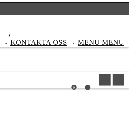
ning via Klarna Chekout
Fri frakt över 599
Frakt 89
Leverans med DHL
KONTAKTA OSS
MENU
MENU
0