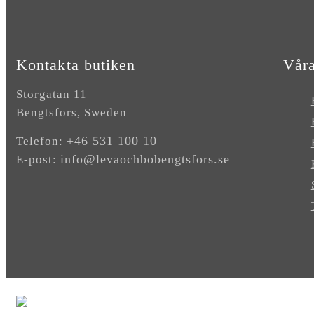
Kontakta butiken
Våra
Storgatan 11
Bengtsfors, Sweden
+46 531 100 10
Telefon:
info@levaochbobengtsfors.se
E-post: