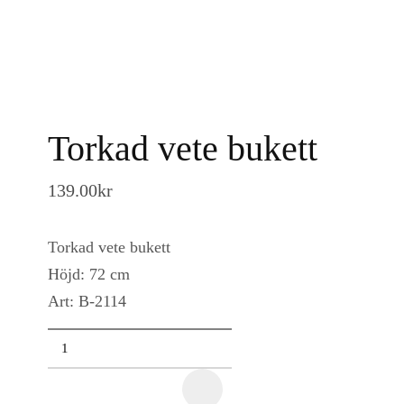
Torkad vete bukett
139.00
kr
Torkad vete bukett
Höjd: 72 cm
Art: B-2114
Torkad
vete
bukett
quantity