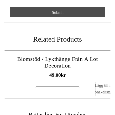
Related Products
Blomstöd / Lykthänge Från A Lot
Decoration
49.00
kr
Lägg till i
Lägg till i kundvagn
önskelista
Batteriljus För Utomhus