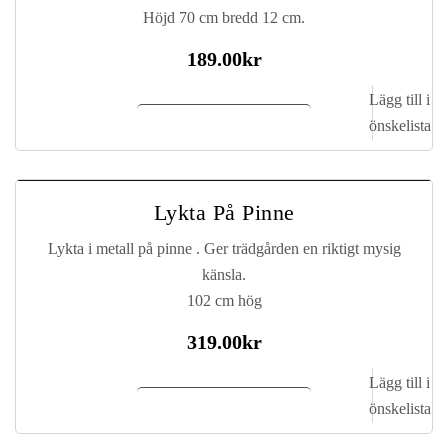
Höjd 70 cm bredd 12 cm.
189.00
kr
Lägg till i
Lägg till i kundvagn
önskelista
Lykta På Pinne
Lykta i metall på pinne . Ger trädgården en riktigt mysig
känsla.
102 cm hög
319.00
kr
Lägg till i
Lägg till i kundvagn
önskelista