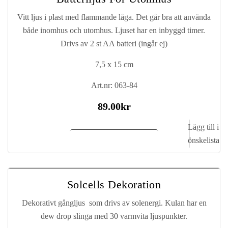
Vitt ljus i plast med flammande låga. Det går bra att använda
både inomhus och utomhus. Ljuset har en inbyggd timer.
Drivs av 2 st AA batteri (ingår ej)
7,5 x 15 cm
Art.nr: 063-84
89.00
kr
Lägg till i
Lägg till i kundvagn
önskelista
Solcells Dekoration
Dekorativt gångljus som drivs av solenergi. Kulan har en
dew drop slinga med 30 varmvita ljuspunkter.