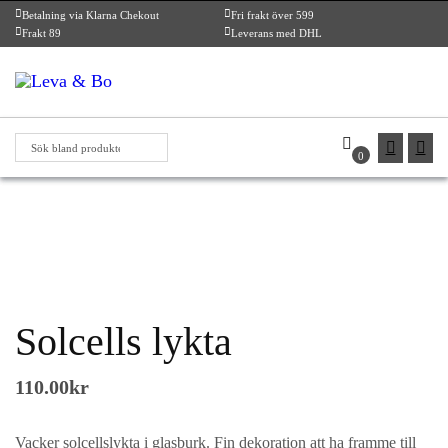
Betalning via Klarna Chekout
Fri frakt över 599
Frakt 89
Leverans med DHL
0
Solcells lykta
110.00
kr
Vacker solcellslykta i glasburk. Fin dekoration att ha framme till