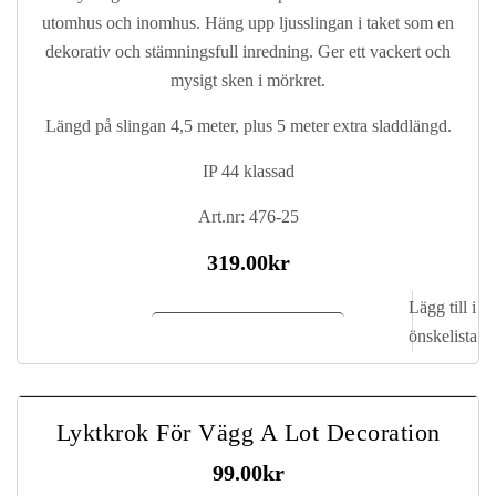
utomhus och inomhus. Häng upp ljusslingan i taket som en
dekorativ och stämningsfull inredning. Ger ett vackert och
mysigt sken i mörkret.
Längd på slingan 4,5 meter, plus 5 meter extra sladdlängd.
IP 44 klassad
Art.nr: 476-25
319.00
kr
Lägg till i
Lägg till i kundvagn
önskelista
Lyktkrok För Vägg A Lot Decoration
99.00
kr