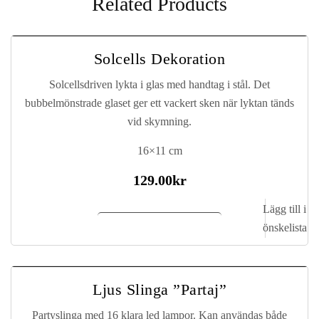
Related Products
Solcells Dekoration
Solcellsdriven lykta i glas med handtag i stål. Det
bubbelmönstrade glaset ger ett vackert sken när lyktan tänds
vid skymning.
16×11 cm
129.00
kr
Lägg till i
Lägg till i kundvagn
önskelista
Ljus Slinga ”Partaj”
Partyslinga med 16 klara led lampor. Kan användas både