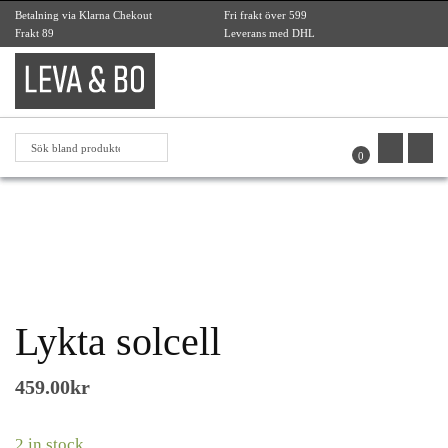
Betalning via Klarna Chekout
Fri frakt över 599
Frakt 89
Leverans med DHL
0
Lykta solcell
459.00
kr
2 in stock