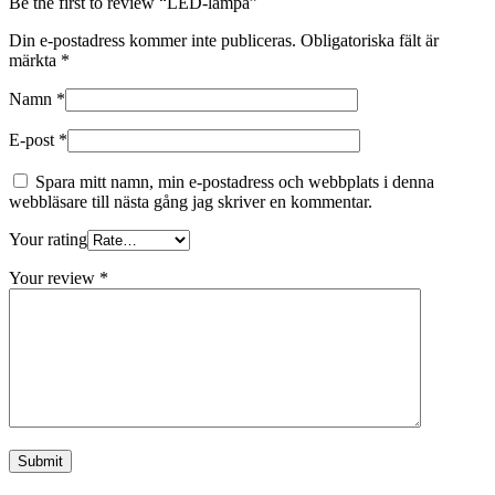
Be the first to review “LED-lampa”
Din e-postadress kommer inte publiceras.
Obligatoriska fält är
märkta
*
Namn
*
E-post
*
Spara mitt namn, min e-postadress och webbplats i denna
webbläsare till nästa gång jag skriver en kommentar.
Your rating
Your review
*