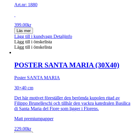
Art.nr: 1880
399.00
kr
Läs mer
Lägg till i kundvagn
Detaljinfo
Lägg till i önskelista
Lägg till i önskelista
POSTER SANTA MARIA (30X40)
Poster SANTA MARIA
30×40 cm
Det här motivet föreställer den berömda kupolen ritad av
Filippo Brunelleschi och tillhår den vackra katedralen Basilica
di Santa Maria del Fiore som ligger i Florens.
Matt premiumpapper
229.00
kr