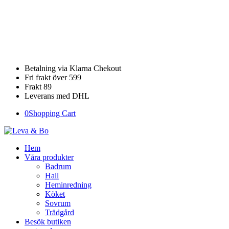
+46 531 100 10
info@levaochbobengtsfors.se
Betalning via Klarna Chekout
Fri frakt över 599
Frakt 89
Leverans med DHL
0
Shopping Cart
Hem
Våra produkter
Badrum
Hall
Heminredning
Köket
Sovrum
Trädgård
Besök butiken