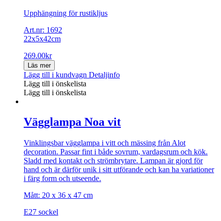
Upphängning för rustikljus
Art.nr: 1692
22x5x42cm
269.00
kr
Läs mer
Lägg till i kundvagn
Detaljinfo
Lägg till i önskelista
Lägg till i önskelista
Vägglampa Noa vit
Vinklingsbar vägglampa i vitt och mässing från Alot
decoration. Passar fint i både sovrum, vardagsrum och kök.
Sladd med kontakt och strömbrytare. Lampan är gjord för
hand och är därför unik i sitt utförande och kan ha variationer
i färg form och utseende.
Mått: 20 x 36 x 47 cm
E27 sockel