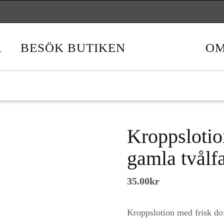
Betal
R
BESÖK BUTIKEN
OM
Kroppslotio
gamla tvålf
35.00
kr
Kroppslotion med frisk dof