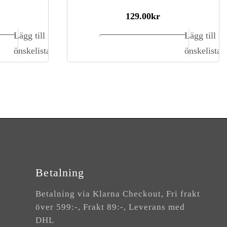
129.00
kr
Lägg till i
Lägg till i
gn
Lägg till i kundvagn
önskelista
önskelista
Betalning
Betalning via Klarna Checkout, Fri frakt
över 599:-, Frakt 89:-, Leverans med
DHL