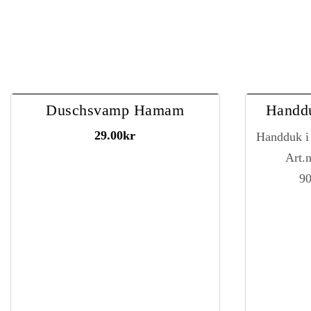
Duschsvamp Hamam
Handd
29.00
kr
Handduk i
Art.
9