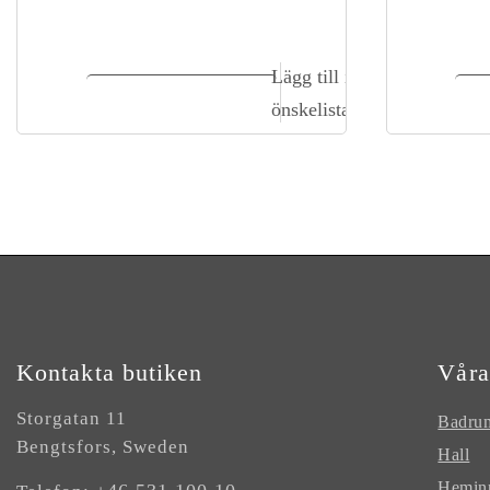
Lägg till i
Lägg till i kundvagn
L
önskelista
Kontakta butiken
Våra
Storgatan 11
Badru
Bengtsfors, Sweden
Hall
Hemin