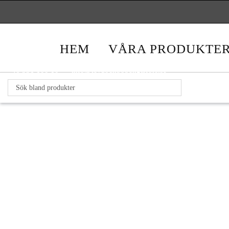
HEM
VÅRA PRODUKTE
+46 531 100 10
info@levaochbobengtsfors.se