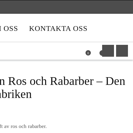
ning via Klarna Chekout
Fri frakt över 599
Frakt 89
Leverans med DHL
 OSS
KONTAKTA OSS
0
n Ros och Rabarber – Den
abriken
t av ros och rabarber.