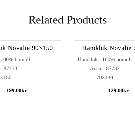
Related Products
uk Novalie 90×150
Handduk Novalie 
 100% bomull
Handduk i 100% bomull
nr 87733
Art.nr: 87732
0×150
70×130
199.00
kr
129.00
kr