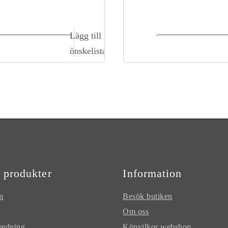
Lägg till i
ägg till i kundvagn
Lägg till i kundva
önskelista
 produkter
Information
m
Besök butiken
Om oss
redning
Köpvilkor webshop