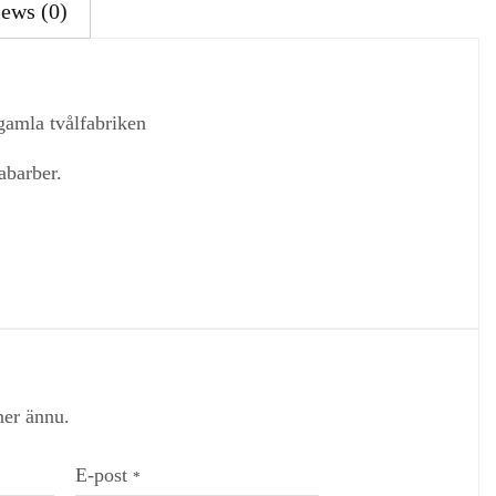
ews (0)
gamla tvålfabriken
abarber.
ner ännu.
E-post
*