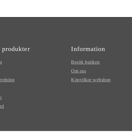
 produkter
Information
m
Besök butiken
Om oss
redning
Köpvilkor webshop
m
rd