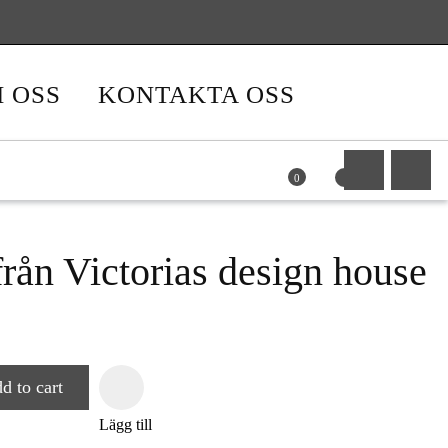
ning via Klarna Chekout
Fri frakt över 599
Frakt 89
Leverans med DHL
 OSS
KONTAKTA OSS
0
från Victorias design house
d to cart
Lägg till