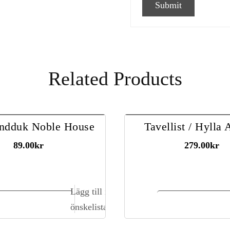
Related Products
ndduk Noble House
Tavellist / Hylla
89.00
kr
279.00
kr
Lägg till i
ägg till i kundvagn
Lägg till i kundva
önskelista