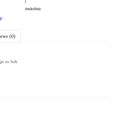
i
önskelista
ap
ews (0)
ign av bok