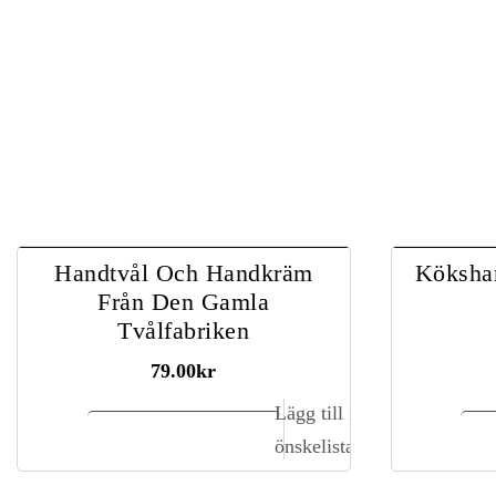
Handtvål Och Handkräm
Köksha
Från Den Gamla
Tvålfabriken
79.00
kr
Lägg till i
Lägg till i kundvagn
L
önskelista