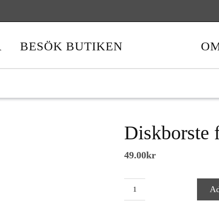
Betal
R
BESÖK BUTIKEN
OM
Diskborste 
49.00
kr
Ad