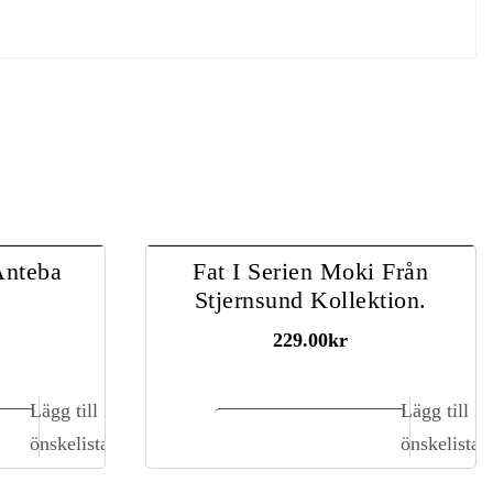
 Anteba
Fat I Serien Moki Från
Stjernsund Kollektion.
229.00
kr
Lägg till i
Lägg till i
gn
Lägg till i kundvagn
önskelista
önskelista