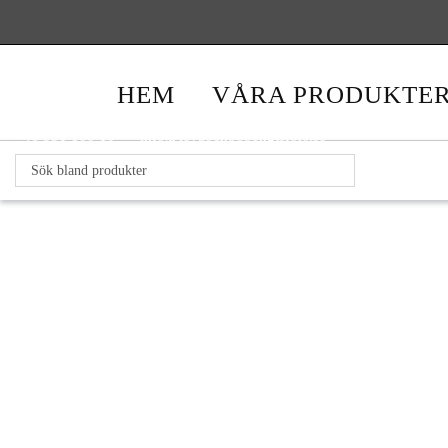
HEM
VÅRA PRODUKTE
+46 531 100 10
info@levaochbobengtsfors.se